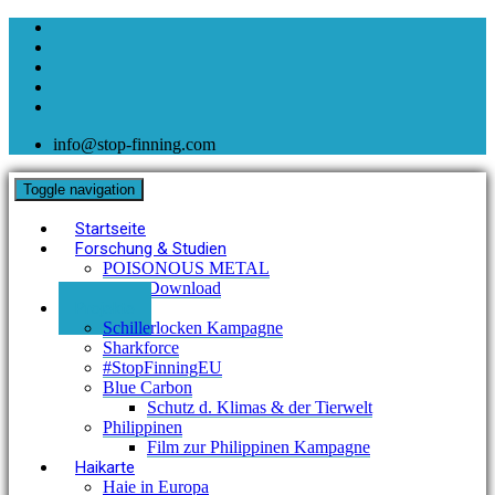
info@stop-finning.com
Toggle navigation
Startseite
Forschung & Studien
POISONOUS METAL
Download
Projekte
Schillerlocken Kampagne
Sharkforce
#StopFinningEU
Blue Carbon
Schutz d. Klimas & der Tierwelt
Philippinen
Film zur Philippinen Kampagne
Haikarte
Haie in Europa