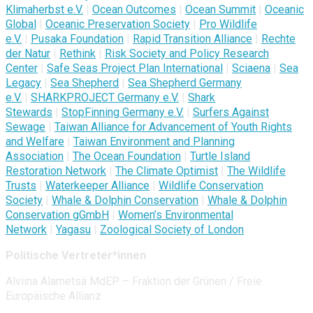
Klimaherbst e.V.
|
Ocean Outcomes
|
Ocean Summit
|
Oceanic
Global
|
Oceanic Preservation Society
|
Pro Wildlife
e.V.
|
Pusaka Foundation
|
Rapid Transition Alliance
|
Rechte
der Natur
|
Rethink
|
Risk Society and Policy Research
Center
|
Safe Seas Project Plan International
|
Sciaena
|
Sea
Legacy
|
Sea Shepherd
|
Sea Shepherd Germany
e.V.
|
SHARKPROJECT Germany e.V.
|
Shark
Stewards
|
StopFinning Germany e.V.
|
Surfers Against
Sewage
|
Taiwan Alliance for Advancement of Youth Rights
and Welfare
|
Taiwan Environment and Planning
Association
|
The Ocean Foundation
|
Turtle Island
Restoration Network
|
The Climate Optimist
|
The Wildlife
Trusts
|
Waterkeeper Alliance
|
Wildlife Conservation
Society
|
Whale & Dolphin Conservation
|
Whale & Dolphin
Conservation gGmbH
|
Women’s Environmental
Network
|
Yagasu
|
Zoological Society of London
Politische Vertreter*innen
Alviina Alametsä MdEP – Fraktion der Grünen / Freie
Europäische Allianz