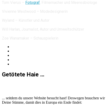
Tom Vierus –
Fotograf
, Filmemacher und Meeresbiologe
Vivienne Westwood – Modedesignerin
Wyland – Künstler und Autor
Will Harlan, Journalist, Autor und Umweltschützer
Zoe Wanamaker – Schauspielerin
Getötete Haie …
36
... seitdem du unsere Website besucht hast! Deswegen brauchen wir
Deine Stimme, damit dies in Europa ein Ende findet: