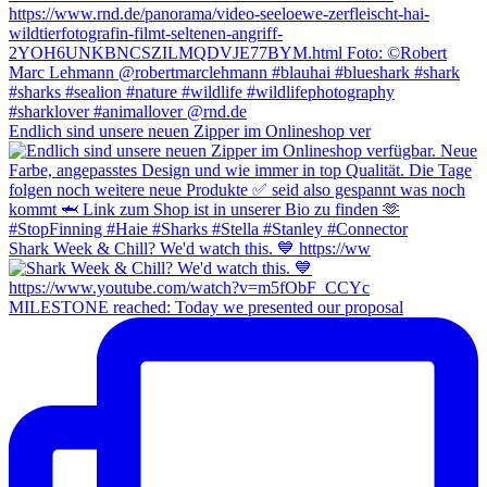
Endlich sind unsere neuen Zipper im Onlineshop ver
Shark Week & Chill? We'd watch this. 💙 https://ww
MILESTONE reached: Today we presented our proposal