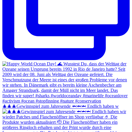
🎄🎄🎄Gewinnspiel zum Jahresende 🦈🦈🦈 Endlich haben w