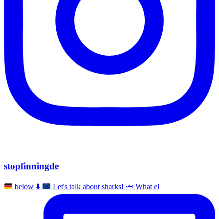
stopfinningde
below
⬇️
Let's talk about sharks!
🦈
What el