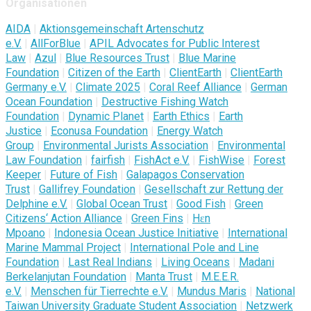
Organisationen
AIDA
|
Aktionsgemeinschaft Artenschutz
e.V.
|
AllForBlue
|
APIL Advocates for Public Interest
Law
|
Azul
|
Blue Resources Trust
|
Blue Marine
Foundation
|
Citizen of the Earth
|
ClientEarth
|
ClientEarth
Germany e.V.
|
Climate 2025
|
Coral Reef Alliance
|
German
Ocean Foundation
|
Destructive Fishing Watch
Foundation
|
Dynamic Planet
|
Earth Ethics
|
Earth
Justice
|
Econusa Foundation
|
Energy Watch
Group
|
Environmental Jurists Association
|
Environmental
Law Foundation
|
fairfish
|
FishAct e.V.
|
FishWise
|
Forest
Keeper
|
Future of Fish
|
Galapagos Conservation
Trust
|
Gallifrey Foundation
|
Gesellschaft zur Rettung der
Delphine e.V.
|
Global Ocean Trust
|
Good Fish
|
Green
Citizens‘ Action Alliance
|
Green Fins
|
Hɛn
Mpoano
|
Indonesia Ocean Justice Initiative
|
International
Marine Mammal Project
|
International Pole and Line
Foundation
|
Last Real Indians
|
Living Oceans
|
Madani
Berkelanjutan Foundation
|
Manta Trust
|
M.E.E.R.
e.V.
|
Menschen für Tierrechte e.V.
|
Mundus Maris
|
National
Taiwan University Graduate Student Association
|
Netzwerk