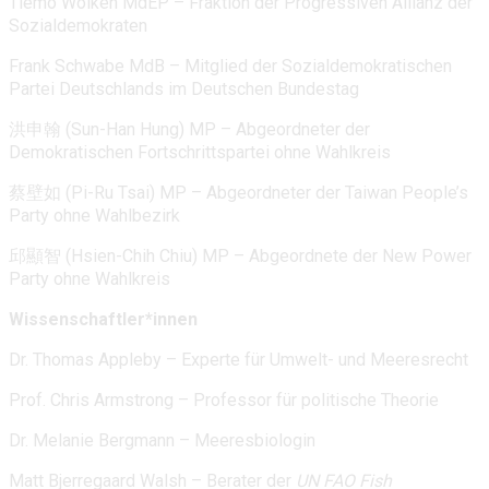
Tiemo Wölken MdEP – Fraktion der Progressiven Allianz der
Sozialdemokraten
Frank Schwabe MdB – Mitglied der Sozialdemokratischen
Partei Deutschlands im Deutschen Bundestag
洪申翰 (Sun-Han Hung) MP – Abgeordneter der
Demokratischen Fortschrittspartei ohne Wahlkreis
蔡壁如 (Pi-Ru Tsai) MP – Abgeordneter der Taiwan People’s
Party ohne Wahlbezirk
邱顯智 (Hsien-Chih Chiu) MP – Abgeordnete der New Power
Party ohne Wahlkreis
Wissenschaftler*innen
Dr. Thomas Appleby – Experte für Umwelt- und Meeresrecht
Prof. Chris Armstrong – Professor für politische Theorie
Dr. Melanie Bergmann – Meeresbiologin
Matt Bjerregaard Walsh – Berater der
UN FAO Fish